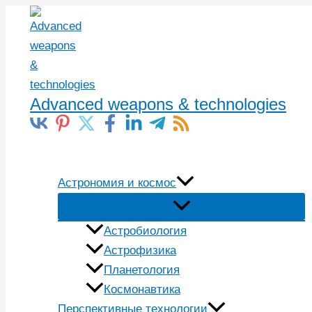
Перейти
к
содержимому
Advanced weapons & technologies
Поиск
Астрономия и космос
Астробиология
Астрофизика
Планетология
Космонавтика
Перспективные технологии