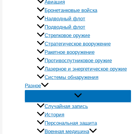
Авиация
Бронетанковые войска
Надводный флот
Подводный флот
Стрелковое оружие
Стратегическое вооружение
Ракетное вооружение
Противоспутниковое оружие
Лазерное и энергетическое оружие
Системы обнаружения
Разное
Случайная запись
История
Персональная защита
Военная медицина