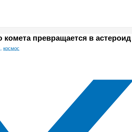
 комета превращается в астероид
ы
,
космос