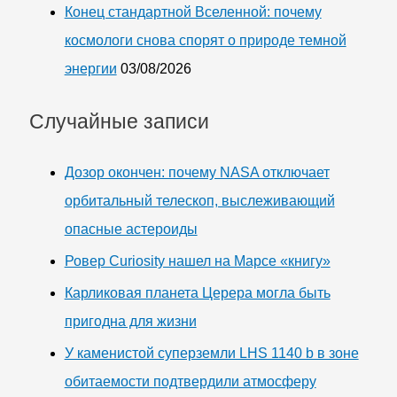
Конец стандартной Вселенной: почему
космологи снова спорят о природе темной
энергии
03/08/2026
Случайные записи
Дозор окончен: почему NASA отключает
орбитальный телескоп, выслеживающий
опасные астероиды
Ровер Curiosity нашел на Марсе «книгу»
Карликовая планета Церера могла быть
пригодна для жизни
У каменистой суперземли LHS 1140 b в зоне
обитаемости подтвердили атмосферу