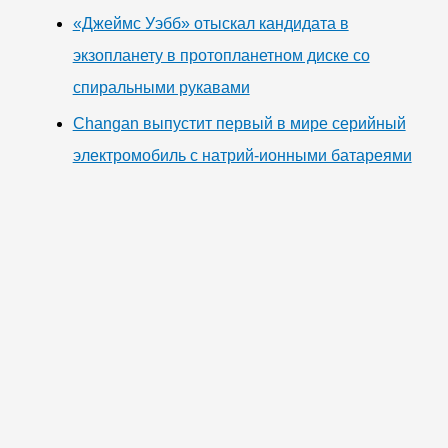
«Джеймс Уэбб» отыскал кандидата в
экзопланету в протопланетном диске со
спиральными рукавами
Changan выпустит первый в мире серийный
электромобиль с натрий-ионными батареями