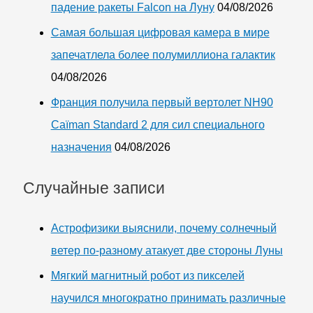
падение ракеты Falcon на Луну
04/08/2026
Самая большая цифровая камера в мире
запечатлела более полумиллиона галактик
04/08/2026
Франция получила первый вертолет NH90
Caïman Standard 2 для сил специального
назначения
04/08/2026
Случайные записи
Астрофизики выяснили, почему солнечный
ветер по-разному атакует две стороны Луны
Мягкий магнитный робот из пикселей
научился многократно принимать различные