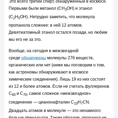
Это всего третий спирт, обнаруженный в космосе.
Первыми были метанол (CH
OH) и этанол
3
(C
H
OH). Нетрудно заметить, что молекула
2
5
пропанола сложнее: в ней 12 атомов.
Девятиатомный этанол остался позади, но любим
мы его не за это.
Вообще, на сегодня в межзвездной
среде
обнаружены
молекулы 276 веществ,
органических или нет (ниже мы поговорим о том,
как астрономы обнаруживают в космосе
химические соединения). Лишь 19 из них состоят
из 12 и более атомов. Если не считать фуллеренов
C
и C
, самое сложное «межзвездное»
60
70
соединение — цианонафталин C
H
CN.
10
7
Двадцать атомов в молекуле — это ненамного
больше двенадцати. Таким образом, пропанол не