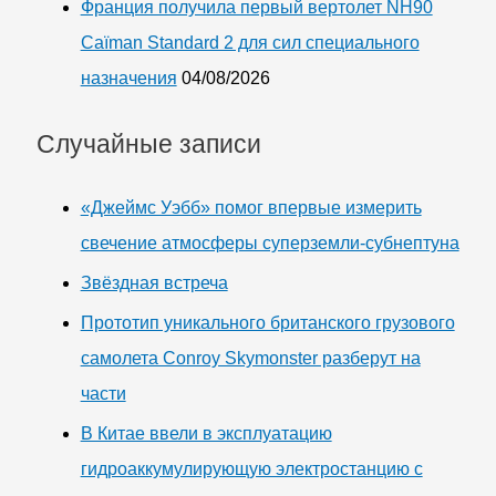
Франция получила первый вертолет NH90
Caïman Standard 2 для сил специального
назначения
04/08/2026
Случайные записи
«Джеймс Уэбб» помог впервые измерить
свечение атмосферы суперземли-субнептуна
Звёздная встреча
Прототип уникального британского грузового
самолета Conroy Skymonster разберут на
части
В Китае ввели в эксплуатацию
гидроаккумулирующую электростанцию с