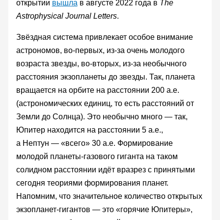
открытии
вышла
в августе 2022 года в
The
Astrophysical Journal Letters
.
Звёздная система привлекает особое внимание
астрономов, во-первых, из-за очень молодого
возраста звезды, во-вторых, из-за необычного
расстояния экзопланеты до звезды. Так, планета
вращается на орбите на расстоянии 200 а.е.
(астрономических единиц, то есть расстояний от
Земли до Солнца). Это необычно много — так,
Юпитер находится на расстоянии 5 а.е.,
а Нептун — «всего» 30 а.е. Формирование
молодой планеты-газового гиганта на таком
солидном расстоянии идёт вразрез с принятыми
сегодня теориями формирования планет.
Напомним, что значительное количество открытых
экзопланет-гигантов — это «горячие Юпитеры»,