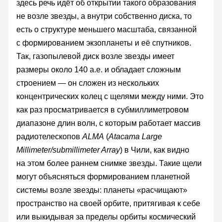
здесь речь идёт об открытии такого образования
не возле звезды, а внутри собственно диска, то
есть о структуре меньшего масштаба, связанной
с формированием экзопланеты и её спутников.
Так, газопылевой диск возле звезды имеет
размеры около 140 а.е. и обладает сложным
строением — он сложен из нескольких
концентрических колец с щелями между ними. Это
как раз просматривается в субмиллиметровом
диапазоне длин волн, с которым работает массив
радиотелескопов
ALMA
(
Atacama Large
Millimeter/submillimeter Array
) в Чили, как видно
на этом более раннем снимке звезды. Такие щели
могут объясняться формированием планетной
системы возле звезды: планеты «расчищают»
пространство на своей орбите, притягивая к себе
или выкидывая за пределы орбиты космический