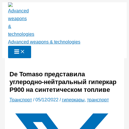
Перейти
к
содержимому
Advanced weapons & technologies
De Tomaso представила
углеродно-нейтральный гиперкар
P900 на синтетическом топливе
Транспорт
/
05/12/2022
/
гиперкары
,
транспорт