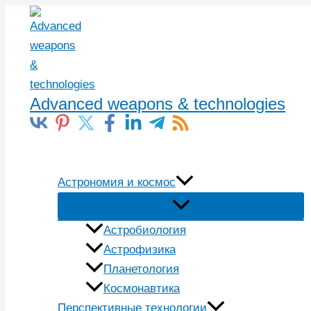
Перейти
к
содержимому
Advanced weapons & technologies
Поиск
Астрономия и космос
Астробиология
Астрофизика
Планетология
Космонавтика
Перспективные технологии