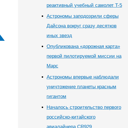
реактивный учебный самолет T-5
Астрономы заподозрили сферы
Дайсона вокруг сразу десятков
иных звезд
Опубликована «дорожная карта»
первой пилотируемой миссии на
Марс
Астрономы впервые наблюдали
уничтожение планеты красным
гигантом
Началось строительство первого
российско-китайского
авиалайнера CR929