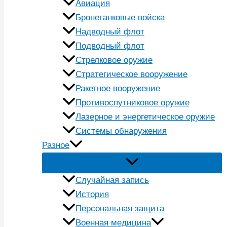
Авиация
Бронетанковые войска
Надводный флот
Подводный флот
Стрелковое оружие
Стратегическое вооружение
Ракетное вооружение
Противоспутниковое оружие
Лазерное и энергетическое оружие
Системы обнаружения
Разное
Случайная запись
История
Персональная защита
Военная медицина