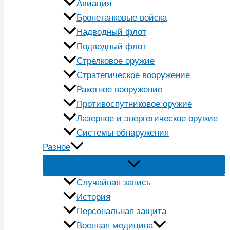
Авиация
Бронетанковые войска
Надводный флот
Подводный флот
Стрелковое оружие
Стратегическое вооружение
Ракетное вооружение
Противоспутниковое оружие
Лазерное и энергетическое оружие
Системы обнаружения
Разное
Случайная запись
История
Персональная защита
Военная медицина