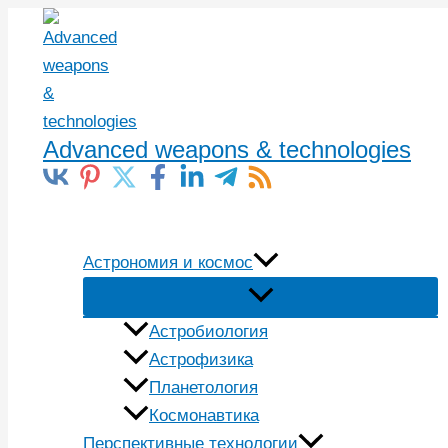
Перейти
к
содержимому
Advanced weapons & technologies
Поиск
Астрономия и космос
Астробиология
Астрофизика
Планетология
Космонавтика
Перспективные технологии