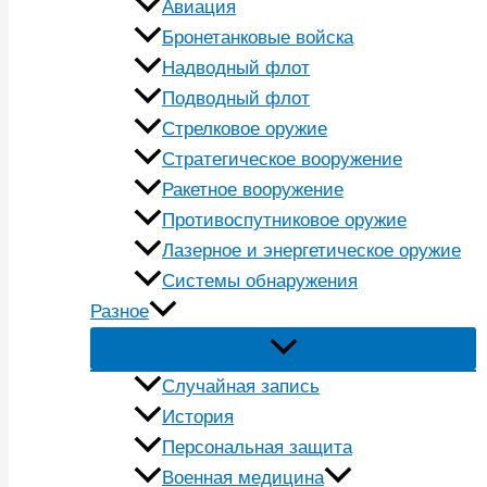
Авиация
Бронетанковые войска
Надводный флот
Подводный флот
Стрелковое оружие
Стратегическое вооружение
Ракетное вооружение
Противоспутниковое оружие
Лазерное и энергетическое оружие
Системы обнаружения
Разное
Случайная запись
История
Персональная защита
Военная медицина