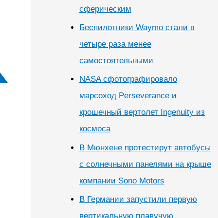
сферическим
Беспилотники Waymo стали в
четыре раза менее
самостоятельными
NASA сфотографировало
марсоход Perseverance и
крошечный вертолет Ingenuity из
космоса
В Мюнхене протестирут автобусы
с солнечными панелями на крыше
компании Sono Motors
В Германии запустили первую
вертикальную плавучую