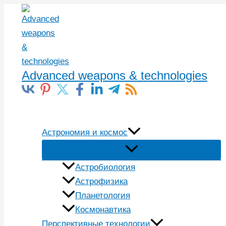
Перейти
к
содержимому
Advanced weapons & technologies
Поиск
Астрономия и космос
Астробиология
Астрофизика
Планетология
Космонавтика
Перспективные технологии