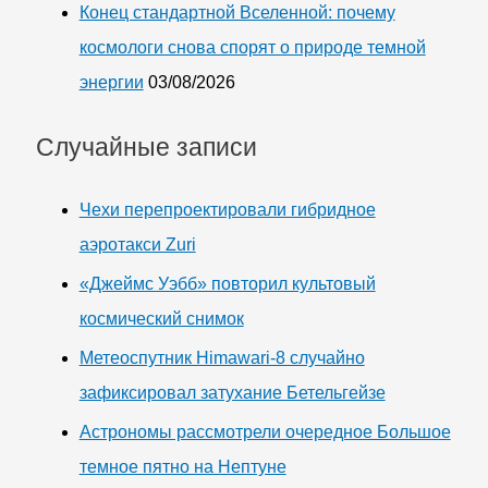
Конец стандартной Вселенной: почему
космологи снова спорят о природе темной
энергии
03/08/2026
Случайные записи
Чехи перепроектировали гибридное
аэротакси Zuri
«Джеймс Уэбб» повторил культовый
космический снимок
Метеоспутник Himawari-8 случайно
зафиксировал затухание Бетельгейзе
Астрономы рассмотрели очередное Большое
темное пятно на Нептуне