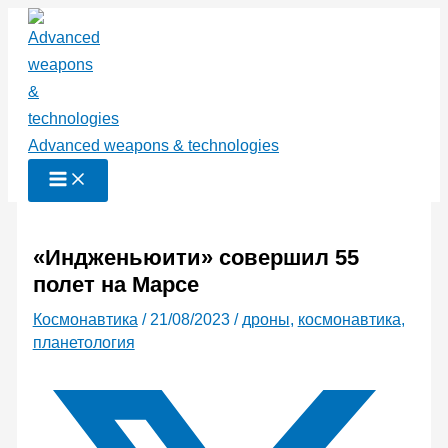
Перейти
к
содержимому
Advanced weapons & technologies
«Индженьюити» совершил 55
полет на Марсе
Космонавтика
/
21/08/2023
/
дроны
,
космонавтика
,
планетология