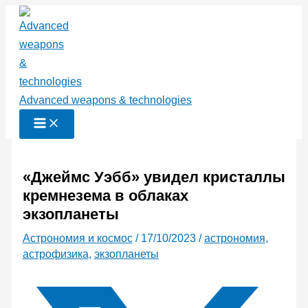
Перейти
к
содержимому
Advanced weapons & technologies
«Джеймс Уэбб» увидел кристаллы
кремнезема в облаках
экзопланеты
Астрономия и космос
/
17/10/2023
/
астрономия
,
астрофизика
,
экзопланеты