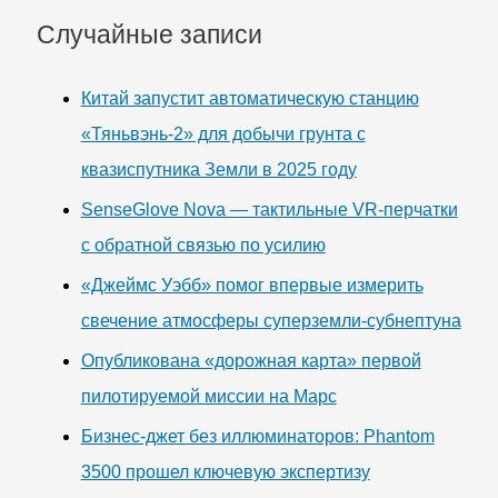
Случайные записи
Китай запустит автоматическую станцию
«Тяньвэнь-2» для добычи грунта с
квазиспутника Земли в 2025 году
SenseGlove Nova — тактильные VR-перчатки
с обратной связью по усилию
«Джеймс Уэбб» помог впервые измерить
свечение атмосферы суперземли-субнептуна
Опубликована «дорожная карта» первой
пилотируемой миссии на Марс
Бизнес-джет без иллюминаторов: Phantom
3500 прошел ключевую экспертизу