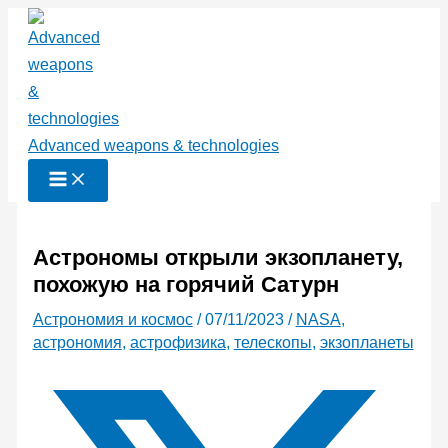
Перейти
к
содержимому
Advanced weapons & technologies
Астрономы открыли экзопланету,
похожую на горячий Сатурн
Астрономия и космос
/
07/11/2023
/
NASA
,
астрономия
,
астрофизика
,
телескопы
,
экзопланеты