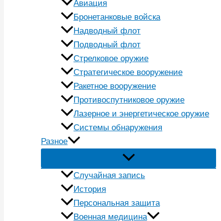
Авиация
Бронетанковые войска
Надводный флот
Подводный флот
Стрелковое оружие
Стратегическое вооружение
Ракетное вооружение
Противоспутниковое оружие
Лазерное и энергетическое оружие
Системы обнаружения
Разное
Случайная запись
История
Персональная защита
Военная медицина