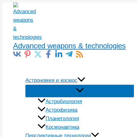
Перейти
к
содержимому
Advanced weapons & technologies
Поиск
Астрономия и космос
Астробиология
Астрофизика
Планетология
Космонавтика
Перспективные технологии