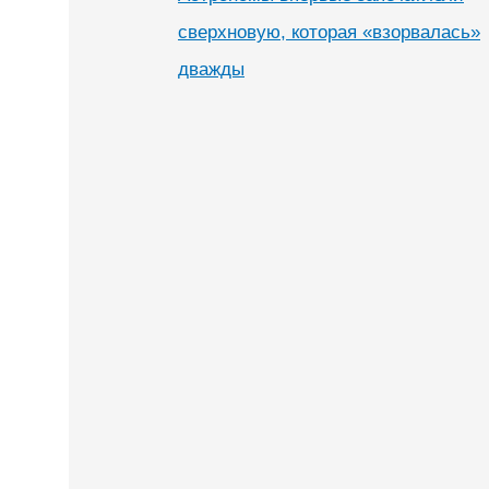
сверхновую, которая «взорвалась»
дважды