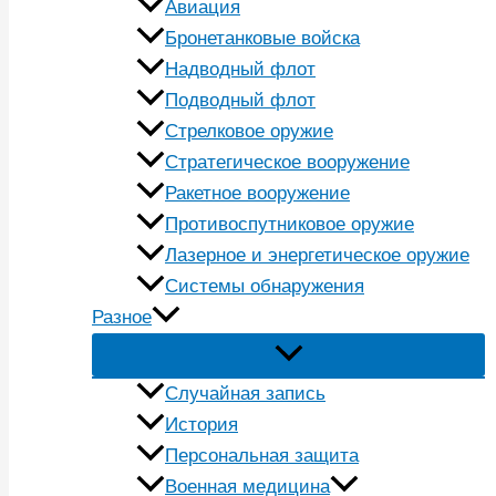
Авиация
Бронетанковые войска
Надводный флот
Подводный флот
Стрелковое оружие
Стратегическое вооружение
Ракетное вооружение
Противоспутниковое оружие
Лазерное и энергетическое оружие
Системы обнаружения
Разное
Случайная запись
История
Персональная защита
Военная медицина