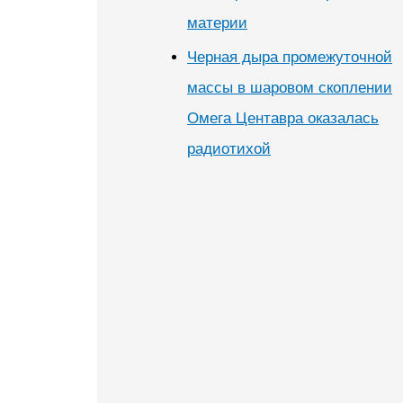
материи
Черная дыра промежуточной
массы в шаровом скоплении
Омега Центавра оказалась
радиотихой