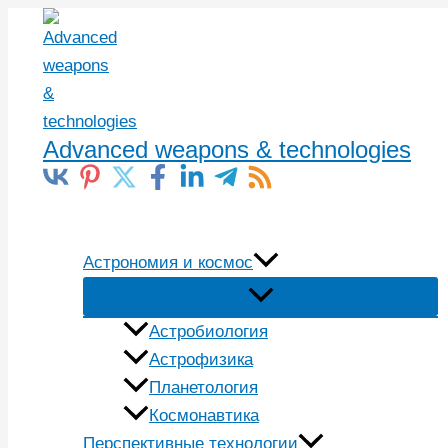
Перейти
к
содержимому
Advanced weapons & technologies
Поиск
Астрономия и космос
Астробиология
Астрофизика
Планетология
Космонавтика
Перспективные технологии