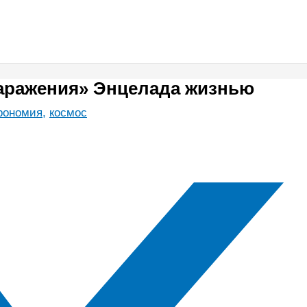
заражения» Энцелада жизнью
рономия
,
космос