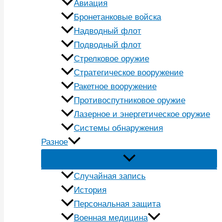
Авиация
Бронетанковые войска
Надводный флот
Подводный флот
Стрелковое оружие
Стратегическое вооружение
Ракетное вооружение
Противоспутниковое оружие
Лазерное и энергетическое оружие
Системы обнаружения
Разное
Случайная запись
История
Персональная защита
Военная медицина