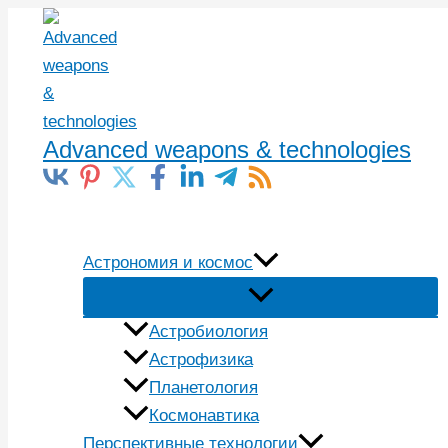
Перейти
к
содержимому
Advanced weapons & technologies
Поиск
Астрономия и космос
Астробиология
Астрофизика
Планетология
Космонавтика
Перспективные технологии