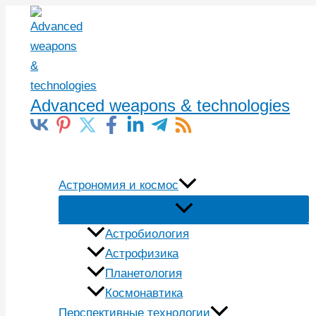
Перейти
к
содержимому
Advanced weapons & technologies
Поиск
Астрономия и космос
Астробиология
Астрофизика
Планетология
Космонавтика
Перспективные технологии