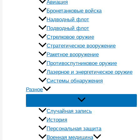
Авиация
Бронетанковые войска
Надводный флот
Подводный флот
Стрелковое оружие
Стратегическое вооружение
Ракетное вооружение
Противоспутниковое оружие
Лазерное и энергетическое оружие
Системы обнаружения
Разное
Случайная запись
История
Персональная защита
Военная медицина