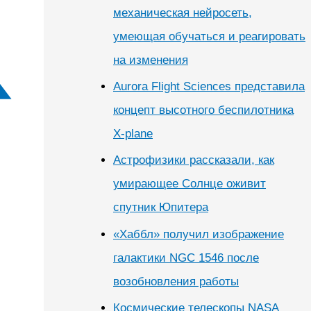
механическая нейросеть,
умеющая обучаться и реагировать
на изменения
Aurora Flight Sciences представила
концепт высотного беспилотника
X-plane
Астрофизики рассказали, как
умирающее Солнце оживит
спутник Юпитера
«Хаббл» получил изображение
галактики NGC 1546 после
возобновления работы
Космические телескопы NASA