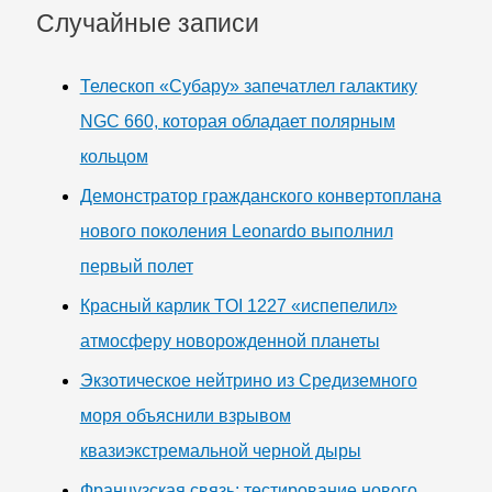
Случайные записи
Телескоп «Субару» запечатлел галактику
NGC 660, которая обладает полярным
кольцом
Демонстратор гражданского конвертоплана
нового поколения Leonardo выполнил
первый полет
Красный карлик TOI 1227 «испепелил»
атмосферу новорожденной планеты
Экзотическое нейтрино из Средиземного
моря объяснили взрывом
квазиэкстремальной черной дыры
Французская связь: тестирование нового