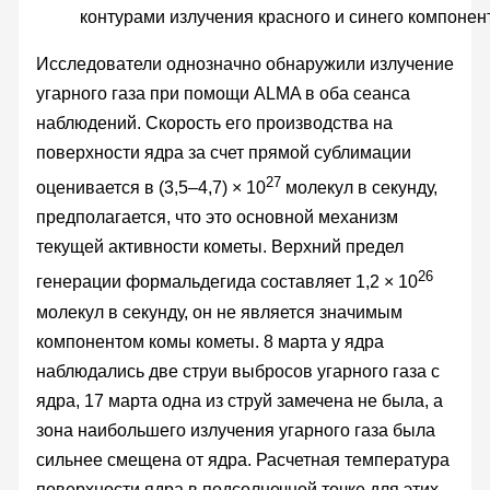
контурами излучения красного и синего компоне
Исследователи однозначно обнаружили излучение
угарного газа при помощи ALMA в оба сеанса
наблюдений. Скорость его производства на
поверхности ядра за счет прямой сублимации
27
оценивается в (3,5–4,7) × 10
молекул в секунду,
предполагается, что это основной механизм
текущей активности кометы. Верхний предел
26
генерации формальдегида составляет 1,2 × 10
молекул в секунду, он не является значимым
компонентом комы кометы. 8 марта у ядра
наблюдались две струи выбросов угарного газа с
ядра, 17 марта одна из струй замечена не была, а
зона наибольшего излучения угарного газа была
сильнее смещена от ядра. Расчетная температура
поверхности ядра в подсолнечной точке для этих