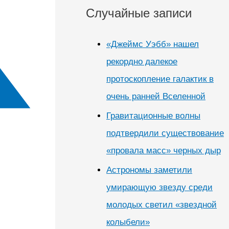
Случайные записи
«Джеймс Уэбб» нашел
рекордно далекое
протоскопление галактик в
очень ранней Вселенной
Гравитационные волны
подтвердили существование
«провала масс» черных дыр
Астрономы заметили
умирающую звезду среди
молодых светил «звездной
колыбели»