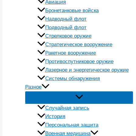
Авиация
Бронетанковые войска
Надводный флот
Подводный флот
Стрелковое оружие
Стратегическое вооружение
Ракетное вооружение
Противоспутниковое оружие
Лазерное и энергетическое оружие
Системы обнаружения
Разное
Случайная запись
История
Персональная защита
Военная медицина