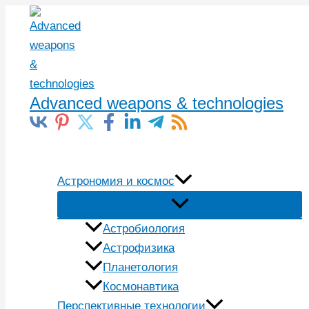
Перейти
к
содержимому
Advanced weapons & technologies
Поиск
Астрономия и космос
Астробиология
Астрофизика
Планетология
Космонавтика
Перспективные технологии