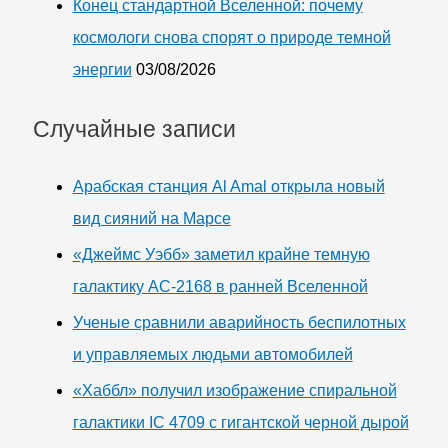
Конец стандартной Вселенной: почему
космологи снова спорят о природе темной
энергии
03/08/2026
Случайные записи
Арабская станция Al Amal открыла новый
вид сияний на Марсе
«Джеймс Уэбб» заметил крайне темную
галактику AC-2168 в ранней Вселенной
Ученые сравнили аварийность беспилотных
и управляемых людьми автомобилей
«Хаббл» получил изображение спиральной
галактики IC 4709 с гигантской черной дырой