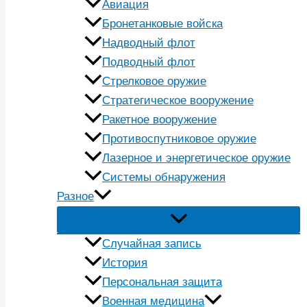
Авиация
Бронетанковые войска
Надводный флот
Подводный флот
Стрелковое оружие
Стратегическое вооружение
Ракетное вооружение
Противоспутниковое оружие
Лазерное и энергетическое оружие
Системы обнаружения
Разное
Случайная запись
История
Персональная защита
Военная медицина