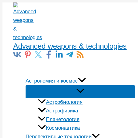
Перейти
к
содержимому
Advanced weapons & technologies
Поиск
Астрономия и космос
Астробиология
Астрофизика
Планетология
Космонавтика
Перспективные технологии