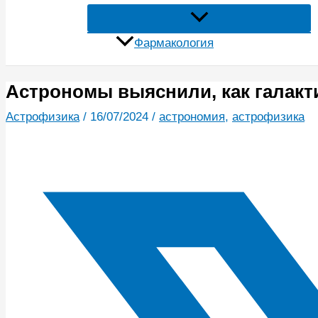
Фармакология
Астрономы выяснили, как галакт
Астрофизика
/
16/07/2024
/
астрономия
,
астрофизика