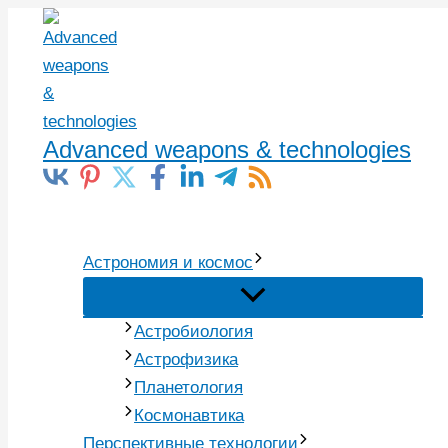
Перейти
к
содержимому
Advanced weapons & technologies
Поиск
Астрономия и космос
Астробиология
Астрофизика
Планетология
Космонавтика
Перспективные технологии