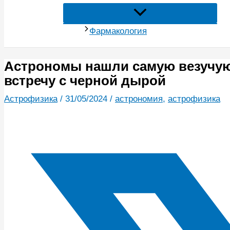
Фармакология
Астрономы нашли самую везучую 
встречу с черной дырой
Астрофизика
/
31/05/2024
/
астрономия
,
астрофизика