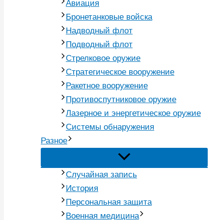
Авиация
Бронетанковые войска
Надводный флот
Подводный флот
Стрелковое оружие
Стратегическое вооружение
Ракетное вооружение
Противоспутниковое оружие
Лазерное и энергетическое оружие
Системы обнаружения
Разное
Случайная запись
История
Персональная защита
Военная медицина