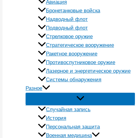
Авиация
Бронетанковые войска
Надводный флот
Подводный флот
Стрелковое оружие
Стратегическое вооружение
Ракетное вооружение
Противоспутниковое оружие
Лазерное и энергетическое оружие
Системы обнаружения
Разное
Случайная запись
История
Персональная защита
Военная медицина