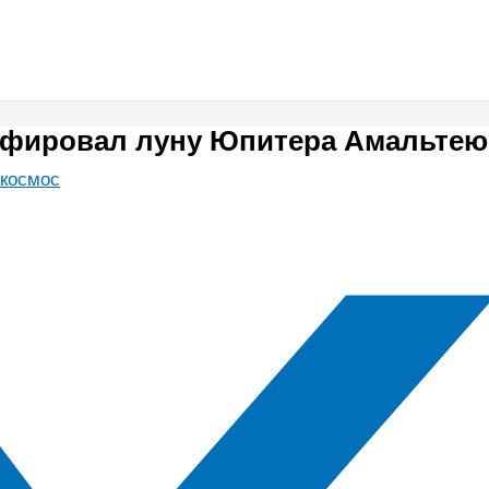
афировал луну Юпитера Амальтею
космос