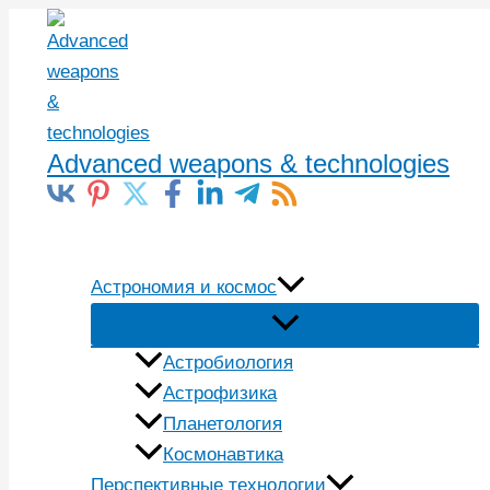
Перейти
к
содержимому
Advanced weapons & technologies
Поиск
Астрономия и космос
Астробиология
Астрофизика
Планетология
Космонавтика
Перспективные технологии