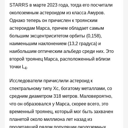
STARRS в марте 2023 года, тогда его посчитали
околоземным астероидом из класса Амуров.
Однако теперь он причислен к троянским
астероидам Марса, причем обладает самым
большим эксцентриситетом орбиты (0,158),
наименьшим наклонением (13,2 градуса) и
наибольшим оптическим альбедо среди них. Это
второй троянец Марса, расположенный вблизи
точки L
.
4
Исследователи причислили астероид к
спектральному типу Xc, богатому металлами, со
средним диаметром 318 метров. Маловероятно,
что он образовался у Марса, скорее всего, это
временный троянец, который мог быть захвачен
планетой около миллиона лет назад из
пролетавшей рядом популяции околоземных