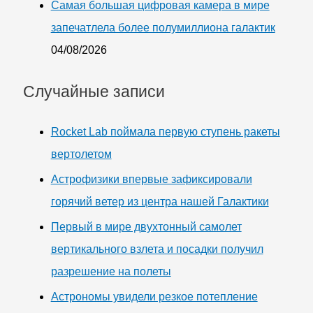
Самая большая цифровая камера в мире
запечатлела более полумиллиона галактик
04/08/2026
Случайные записи
Rocket Lab поймала первую ступень ракеты
вертолетом
Астрофизики впервые зафиксировали
горячий ветер из центра нашей Галактики
Первый в мире двухтонный самолет
вертикального взлета и посадки получил
разрешение на полеты
Астрономы увидели резкое потепление