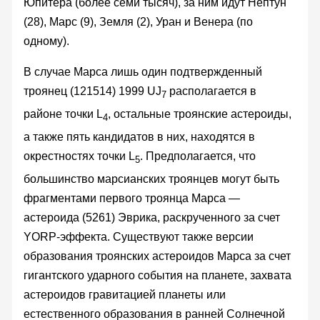
Юпитера (более семи тысяч), за ним идут Нептун
(28), Марс (9), Земля (2), Уран и Венера (по
одному).
В случае Марса лишь один подтвержденный
троянец (121514) 1999 UJ
располагается в
7
районе точки L
, остальные троянские астероиды,
4
а также пять кандидатов в них, находятся в
окрестностях точки L
. Предполагается, что
5
большинство марсианских троянцев могут быть
фрагментами первого троянца Марса —
астероида (5261) Эврика, раскрученного за счет
YORP-эффекта. Существуют также версии
образования троянских астероидов Марса за счет
гигантского ударного события на планете, захвата
астероидов гравитацией планеты или
естественного образования в ранней Солнечной